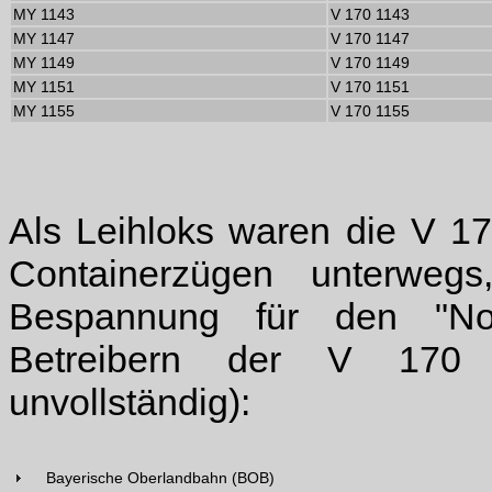
MY 1143
V 170 1143
MY 1147
V 170 1147
MY 1149
V 170 1149
MY 1151
V 170 1151
MY 1155
V 170 1155
Als Leihloks waren die V 17
Containerzügen unterweg
Bespannung für den "Nost
Betreibern der V 170 zä
unvollständig):
Bayerische Oberlandbahn (BOB)