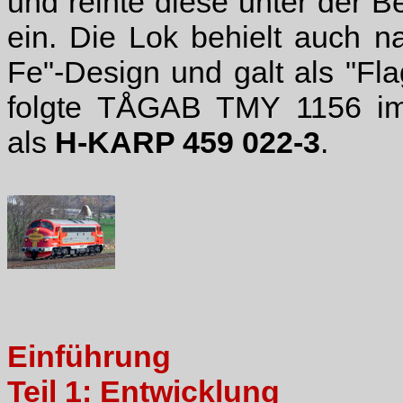
und reihte diese unter der 
ein. Die Lok behielt auch 
Fe"-Design und galt als "Fl
folgte TÅGAB TMY 1156 im
als
H-KARP 459 022-3
.
Einführung
Teil 1: Entwicklung