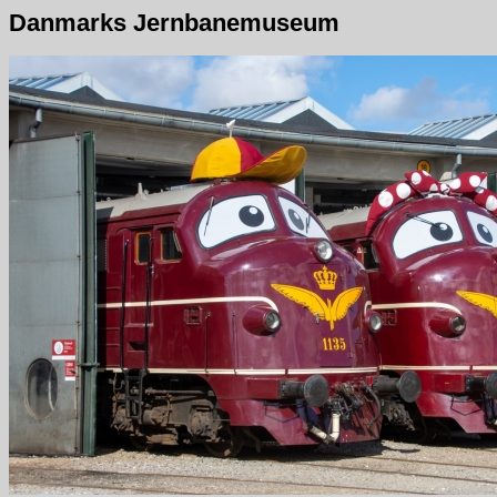
Danmarks Jernbanemuseum